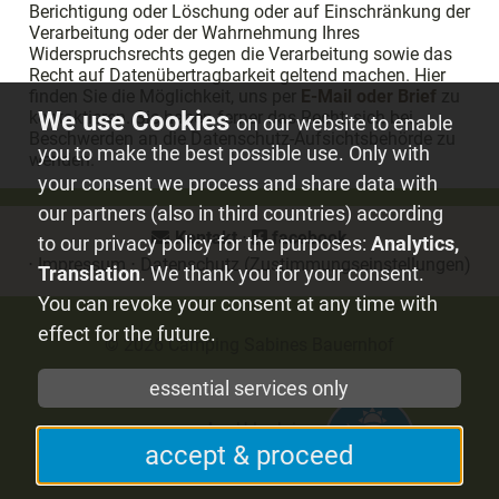
Berichtigung oder Löschung oder auf Einschränkung der
Verarbeitung oder der Wahrnehmung Ihres
Widerspruchsrechts gegen die Verarbeitung sowie das
Recht auf Datenübertragbarkeit geltend machen. Hier
finden Sie die Möglichkeit, uns per
E-Mail oder Brief
zu
kontaktieren. Sie haben ferner das Recht, sich bei
on our website to enable
Beschwerden an die Datenschutz-Aufsichtsbehörde zu
you to make the best possible use. Only with
wenden.
your consent we process and share data with
our partners (also in third countries) according
Kontakt
⋅
facebook
to our privacy policy for the purposes:
Analytics,
⋅
Impressum
⋅
Datenschutz
(Zustimmungseinstellungen)
Translation
. We thank you for your consent.
You can revoke your consent at any time with
effect for the future.
© 2026
Camping Sabines Bauernhof
essential services only
mvp.de
- Urlaub in
accept & proceed
Mecklenburg-Vorpommern